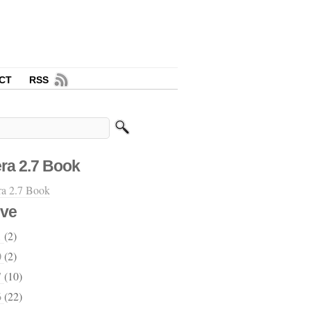
CT
RSS
ra 2.7 Book
ive
1
(2)
0
(2)
7
(10)
6
(22)