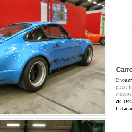
Carre
If you a
please l
intereste
etc. Occ
that are