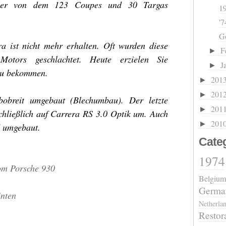
976er von dem 123 Coupes und 30 Targas
19
'
Go
a ist nicht mehr erhalten. Oft wurden diese
F
►
otors geschlachtet. Heute erzielen Sie
J
►
zu bekommen.
201
►
201
►
obreit umgebaut (Blechumbau). Der letzte
201
►
chließlich auf Carrera RS 3.0 Optik um. Auch
201
►
d umgebaut.
Cate
1974
om Porsche 930
Belgium
Germa
inten
Netherla
Restor