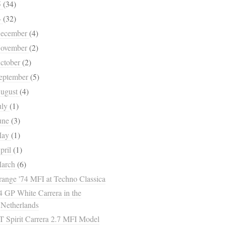
5
(34)
4
(32)
ecember
(4)
ovember
(2)
ctober
(2)
eptember
(5)
ugust
(4)
uly
(1)
une
(3)
May
(1)
pril
(1)
arch
(6)
ange '74 MFI at Techno Classica
4 GP White Carrera in the
Netherlands
 Spirit Carrera 2.7 MFI Model