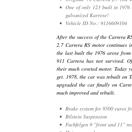
One of only 123 built in 1976 
galvanized Karrose!
Vehicle ID No.: 9116609104
After the success of the Carrera R
2.7 Carrera RS motor continues in
the last built the 1976 arose fro
911 Carrera has not survived. Of
their much coveted motor. Today y
get. 1978, the car was rebuilt on 
upgraded the car finally on Carre
much improved and rebuilt.
Brake system for 8500 euros f
Bilstein Suspension
Fuchfelgen 9 "front and 11" re