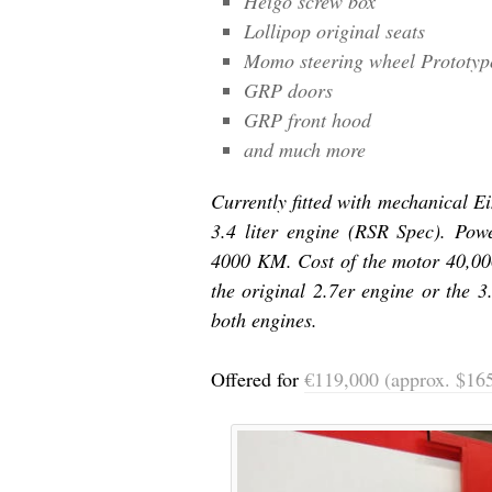
Heigo screw box
Lollipop original seats
Momo steering wheel Prototyp
GRP doors
GRP front hood
and much more
Currently fitted with mechanical Ei
3.4 liter engine (RSR Spec). Pow
4000 KM. Cost of the motor 40,000
the original 2.7er engine or the 3
both engines.
Offered for
€119,000 (approx. $1