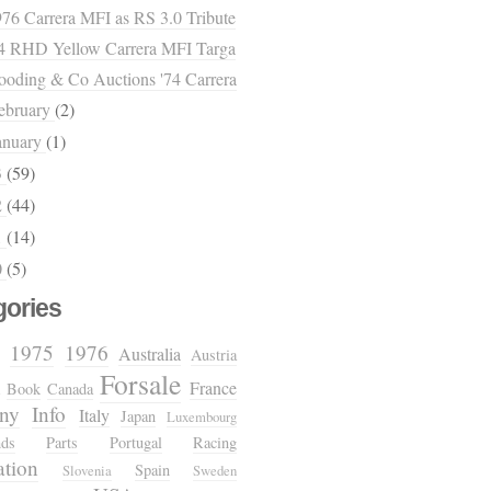
76 Carrera MFI as RS 3.0 Tribute
74 RHD Yellow Carrera MFI Targa
oding & Co Auctions '74 Carrera
ebruary
(2)
anuary
(1)
3
(59)
2
(44)
1
(14)
0
(5)
gories
1975
1976
Australia
Austria
Forsale
France
Book
Canada
ny
Info
Italy
Japan
Luxembourg
nds
Parts
Portugal
Racing
ation
Spain
Slovenia
Sweden