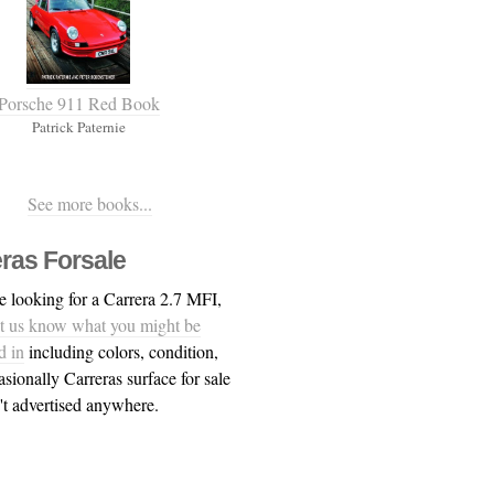
Porsche 911 Red Book
Patrick Paternie
See more books...
ras Forsale
re looking for a Carrera 2.7 MFI,
et us know what you might be
d in
including colors, condition,
asionally Carreras surface for sale
n't advertised anywhere.