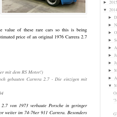
201
►
201
▼
D
►
N
►
the value of these rare cars so this is being
O
►
stimated price of an original 1976 Carrera 2.7
S
►
A
►
J
►
J
►
►
der mit dem RS Motor!)
A
ch gebauten Carrera 2.7 - Die einzigen mit
►
M
▼
04
Or
'7
2.7 von 1973 verbaute Porsche in geringer
or weiter im 74-76er 911 Carrera. Besonders
GT