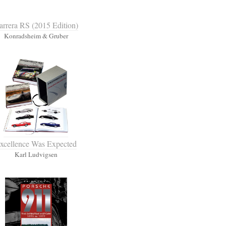
arrera RS (2015 Edition)
Konradsheim & Gruber
xcellence Was Expected
Karl Ludvigsen