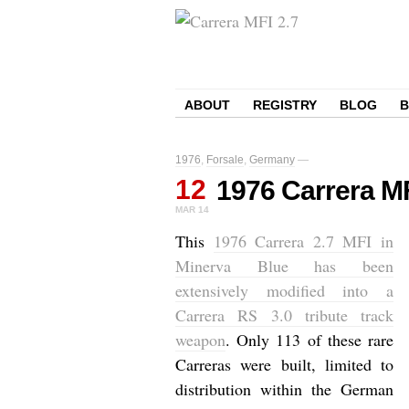
ABOUT
REGISTRY
BLOG
1976
,
Forsale
,
Germany
—
12
1976 Carrera MF
MAR
14
This
1976 Carrera 2.7 MFI in
Minerva Blue has been
extensively modified into a
Carrera RS 3.0 tribute track
weapon
. Only 113 of these rare
Carreras were built, limited to
distribution within the German