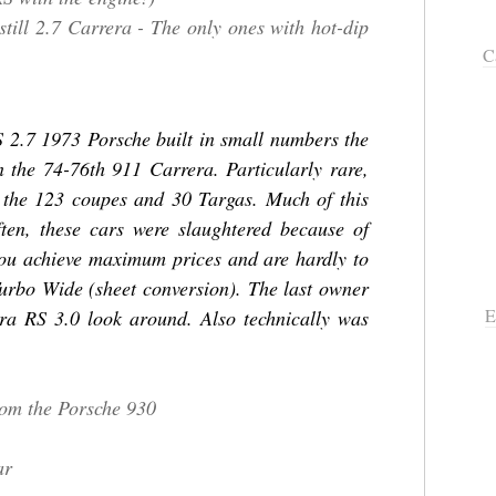
still 2.7 Carrera - The only ones with hot-dip
C
S 2.7 1973 Porsche built in small numbers the
 the 74-76th 911 Carrera. Particularly rare,
m the 123 coupes and 30 Targas. Much of this
ten, these cars were slaughtered because of
ou achieve maximum prices and are hardly to
Turbo Wide (sheet conversion). The last owner
E
ra RS 3.0 look around. Also technically was
rom the Porsche 930
ar