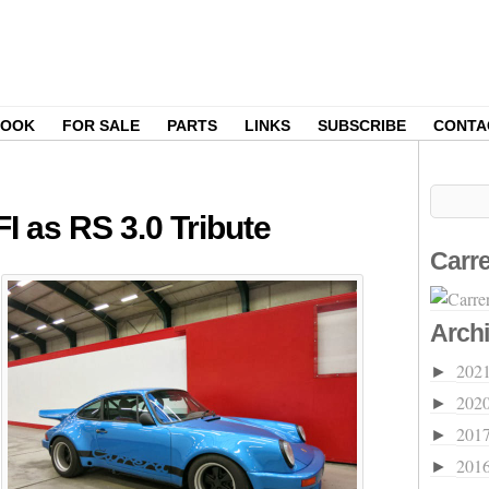
BOOK
FOR SALE
PARTS
LINKS
SUBSCRIBE
CONTA
I as RS 3.0 Tribute
Carre
Arch
202
►
202
►
201
►
201
►