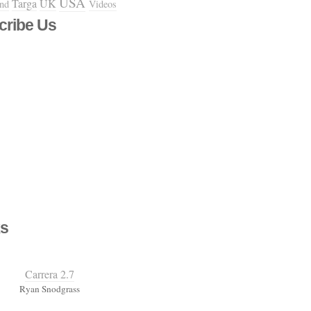
USA
Targa
UK
and
Videos
cribe Us
s
Carrera 2.7
Ryan Snodgrass